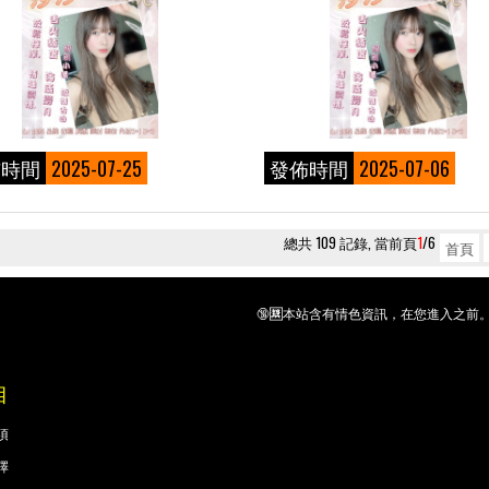
佈時間
2025-07-25
發佈時間
2025-07-06
總共 109 記錄, 當前頁
1
/6
首頁
🔞🈲本站含有情色資訊，在您進入之前
目
項
擇