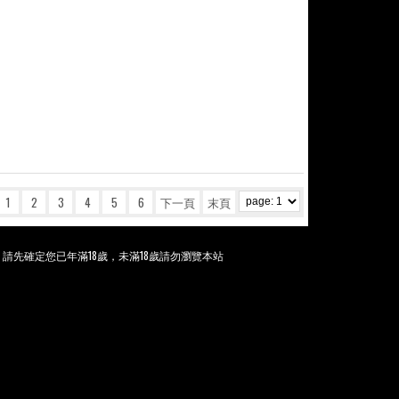
1
2
3
4
5
6
下一頁
末頁
。請先確定您已年滿18歲，未滿18歲請勿瀏覽本站