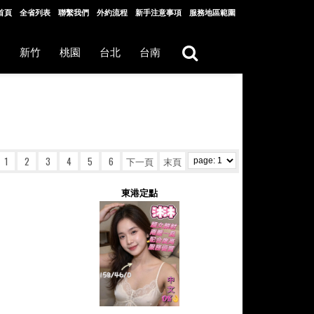
首頁
全省列表
聯繫我們
外約流程
新手注意事項
服務地區範圍
中
新竹
桃園
台北
台南
1
2
3
4
5
6
下一頁
末頁
東港定點