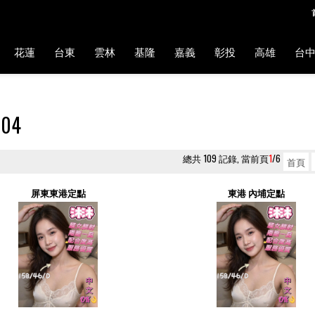
花蓮
台東
雲林
基隆
嘉義
彰投
高雄
台
004
總共 109 記錄, 當前頁
1
/6
首頁
屏東東港定點
東港 內埔定點