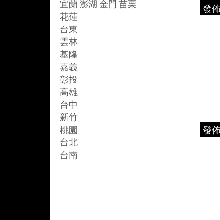
宜蘭 澎湖 金門 苗栗
發
花蓮
台東
雲林
基隆
嘉義
彰投
高雄
台中
新竹
桃園
發
台北
台南