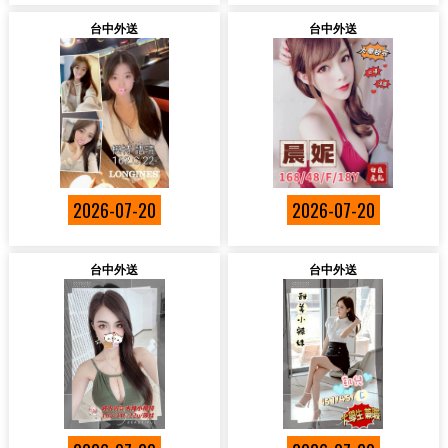
台中外送
台中外送
2026-07-20
2026-07-20
台中外送
台中外送