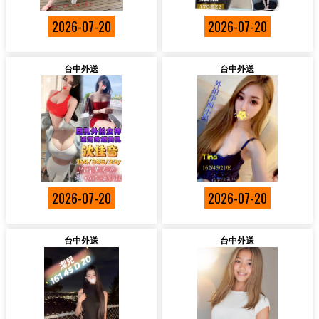
2026-07-20
2026-07-20
台中外送
台中外送
2026-07-20
2026-07-20
台中外送
台中外送