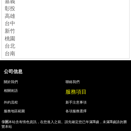
嘉義
彰投
高雄
台中
新竹
桃園
台北
台南
公司信息
關於我們
聯絡我們
服務項目
相關術語
外約流程
新手注意事項
服務地區範圍
各項服務選擇
🔞🈲本站含有情色資訊，在您進入之前。請先確定您已年滿18歲，未滿18歲請勿瀏
覽本站