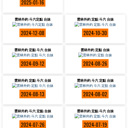
2025-01-16
雲林外約 斗六定點 台妹
雲林外約 定點 斗六 台妹
2024-12-08
2024-10-30
雲林外約 定點 斗六 台妹
雲林外約 定點 台妹
2024-09-12
2024-08-26
雲林外約 定點 斗六 台妹
雲林外約 斗六 定點 台妹
2024-08-13
2024-08-02
雲林外約 斗六 定點 台妹
雲林外約 定點 斗六 台妹
2024-07-26
2024-07-19