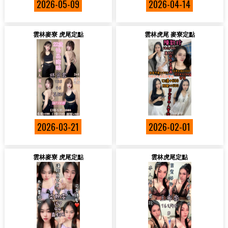
2026-05-09
2026-04-14
雲林麥寮 虎尾定點
雲林虎尾 麥寮定點
2026-03-21
2026-02-01
雲林麥寮 虎尾定點
雲林虎尾定點