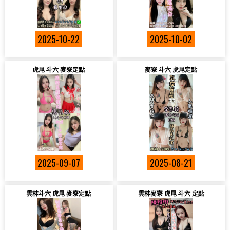
2025-10-22
2025-10-02
虎尾 斗六 麥寮定點
麥寮 斗六 虎尾定點
2025-09-07
2025-08-21
雲林斗六 虎尾 麥寮定點
雲林麥寮 虎尾 斗六 定點