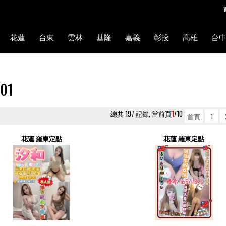
花蓮
台東
雲林
基隆
嘉義
彰投
高雄
台
01
總共 197 記錄, 當前頁
1
/10
首頁
1
花蓮 羅東定點
花蓮 羅東定點