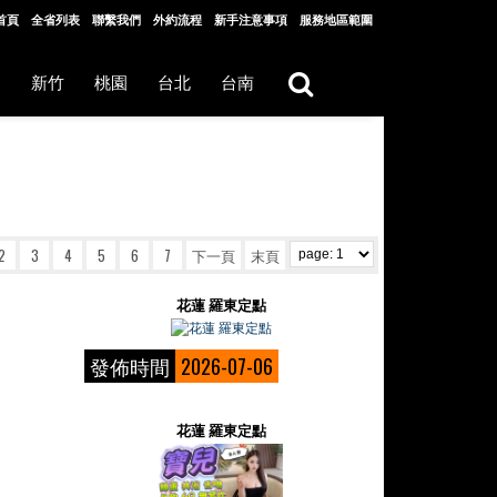
首頁
全省列表
聯繫我們
外約流程
新手注意事項
服務地區範圍
中
新竹
桃園
台北
台南
2
3
4
5
6
7
下一頁
末頁
花蓮 羅東定點
發佈時間
2026-07-06
花蓮 羅東定點