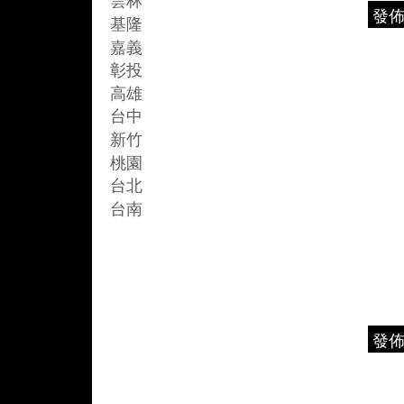
發
基隆
嘉義
彰投
高雄
台中
新竹
桃園
台北
台南
發