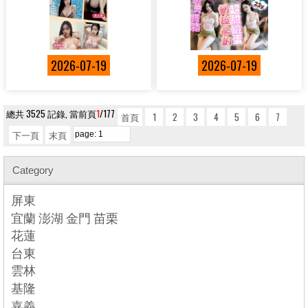
2026-07-19
2026-07-19
總共 3525 記錄, 當前頁
1
/177
首頁
1
2
3
4
5
6
7
下一頁
末頁
Category
屏東
宜蘭 澎湖 金門 苗栗
花蓮
台東
雲林
基隆
嘉義